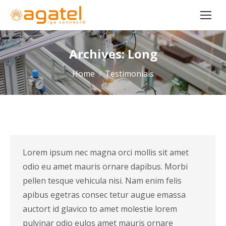
Archives:
Long
You are here:
Home
Testimonials
Lorem ipsum nec magna orci mollis sit amet
odio eu amet mauris ornare dapibus. Morbi
pellen tesque vehicula nisi. Nam enim felis
apibus egetras consec tetur augue emassa
auctort id glavico to amet molestie lorem
pulvinar odio eulos amet mauris ornare